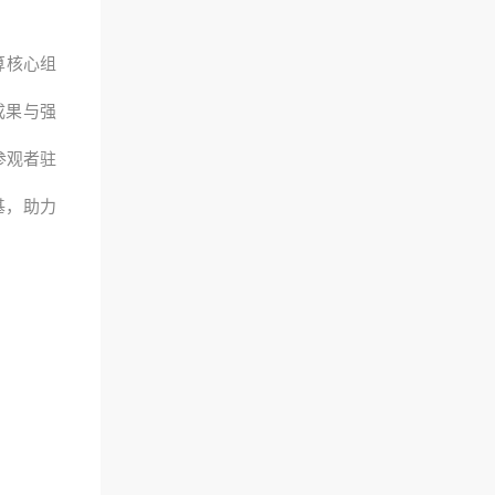
算核心组
成果与强
参观者驻
基，助力