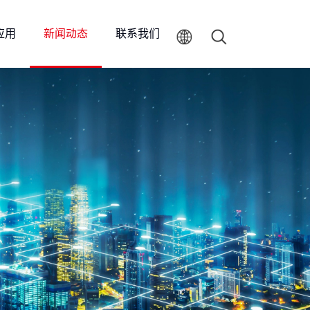
应用
新闻动态
联系我们