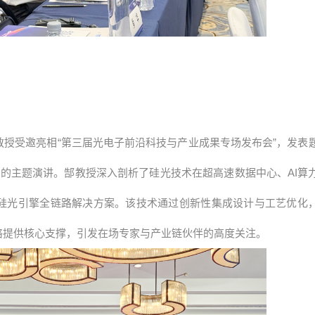
授受邀亮相“第三届光电子前沿科技与产业成果专场发布会”，发表
方案》的主题演讲。郜教授深入剖析了硅光技术在超高速数据中心、AI算
硅光引擎全链路解决方案。该技术通过创新性集成设计与工艺优化
络提供核心支撑，引发在场专家与产业链伙伴的高度关注。