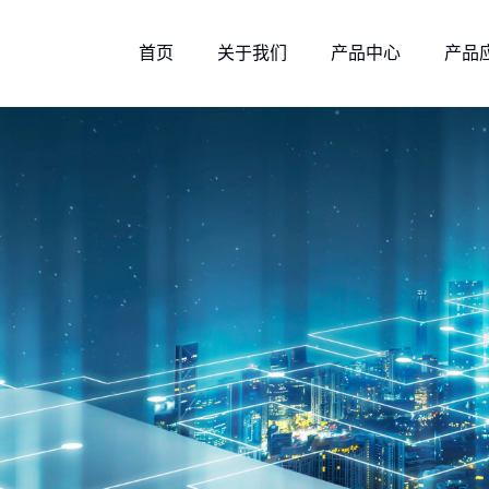
首页
关于我们
产品中心
产品