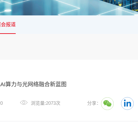
展会报道
AI算力与光网络融合新蓝图
20
浏览量:2073次
分享：