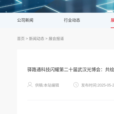
公司新闻
行业动态
首页
>
新闻动态
>
展会报道
驿路通科技闪耀第二十届武汉光博会：共绘
供稿:本站编辑
发布时间:2025-05-