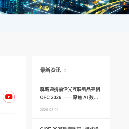
最新资讯
驿路通携前沿光互联新品亮相
OFC 2026 —— 聚焦 AI 数据
中心与 CPO 应用新时代
2026-03-05