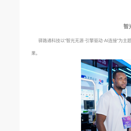
智
驿路通科技以“智光无源·引擎驱动·AI连接”为主
果。